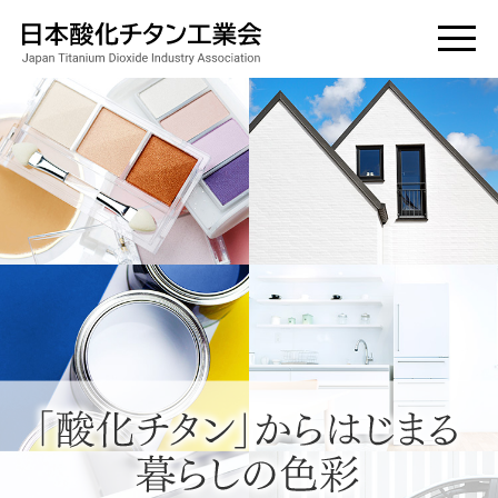
toggle
こんなにスゴい! 酸化チタン
私たちのビジョンとSDGs
会長あいさつ
当工業会の概要
会員企業の紹介
資料室